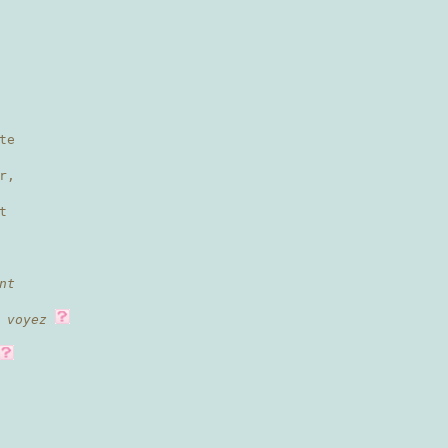
.
te
r,
t
nt
 voyez