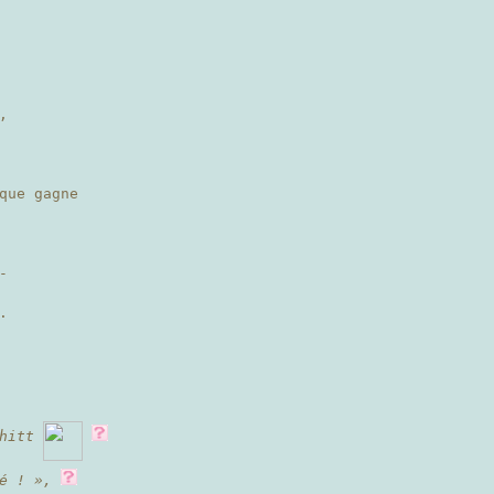
,
que gagne
-
.
chitt
é ! »,