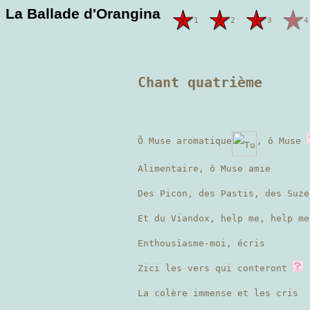
La Ballade d'Orangina
1
2
3
4
Chant quatrième
Ô Muse aromatique
, ô Muse
Alimentaire, ô Muse amie
Des Picon, des Pastis, des Suze
Et du Viandox, help me, help me
Enthousïasme-moi, écris
Zici les vers qui conteront
La colère immense et les cris