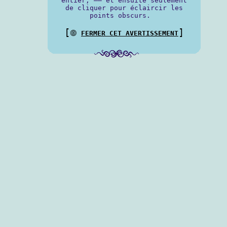
entier, —— et ensuite seulement
de cliquer pour éclaircir les
points obscurs.
[
]
⨷
FERMER CET AVERTISSEMENT