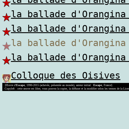
la ballade d'Orangina
la ballade d'Orangina
la ballade d'Orangi
la ballade d'Orangina
Colloque des Oisives
[Œuvre d'
Escape
, 1990-2015 (achevée, présentée au monde), auteur initial :
Escape
, France].
Copyleft : cette œuvre est libre, vous pouvez la copier, la diffuser et la modifier selon les termes de la Lic