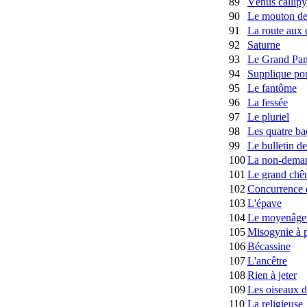
89
Vénus callip
90
Le mouton de
91
La route aux 
92
Saturne
93
Le Grand Pa
94
Supplique pour
95
Le fantôme
96
La fessée
97
Le pluriel
98
Les quatre ba
99
Le bulletin de
100
La non-deman
101
Le grand chê
102
Concurrence 
103
L'épave
104
Le moyenâge
105
Misogynie à p
106
Bécassine
107
L'ancêtre
108
Rien à jeter
109
Les oiseaux d
110
La religieuse