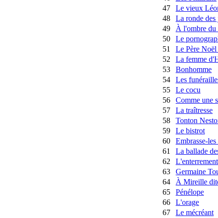
47
Le vieux Léo
48
La ronde des 
49
À l'ombre du
50
Le pornograp
51
Le Père Noël e
52
La femme d'H
53
Bonhomme
54
Les funéraille
55
Le cocu
56
Comme une s
57
La traîtresse
58
Tonton Nesto
59
Le bistrot
60
Embrasse-les 
61
La ballade de
62
L'enterrement
63
Germaine Tou
64
À Mireille dit
65
Pénélope
66
L'orage
67
Le mécréant