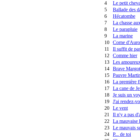
4
Le petit cheva
5
Ballade des d
6
Hécatombe
7
La chasse aux
8
Le parapluie
9
La marine
10
Corne d'Auro
11
Il suffit de pa
12
Comme hier
13
Les amoureux
14
Brave Margo
15
Pauvre Marti
16
La première fi
17
La cane de J
18
Je suis un vo
19
J'ai rendez-v
20
Le vent
21
Il n'y a pas 
22
La mauvaise 
23
Le mauvais su
24
P... de toi