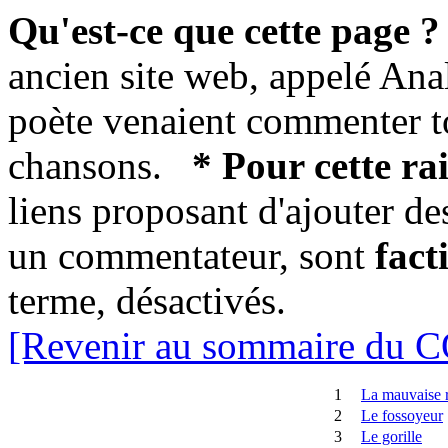
Qu'est-ce que cette page ?
ancien site web, appelé Ana
poète venaient commenter t
chansons.
* Pour cette ra
liens proposant d'ajouter d
un commentateur, sont
fact
terme, désactivés.
[Revenir au sommaire du
1
La mauvaise r
2
Le fossoyeur
3
Le gorille