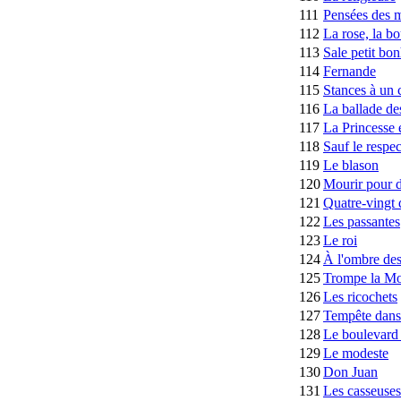
111
Pensées des 
112
La rose, la bo
113
Sale petit b
114
Fernande
115
Stances à un 
116
La ballade de
117
La Princesse 
118
Sauf le respec
119
Le blason
120
Mourir pour d
121
Quatre-vingt 
122
Les passantes
123
Le roi
124
À l'ombre des
125
Trompe la Mo
126
Les ricochets
127
Tempête dans 
128
Le boulevard 
129
Le modeste
130
Don Juan
131
Les casseuses