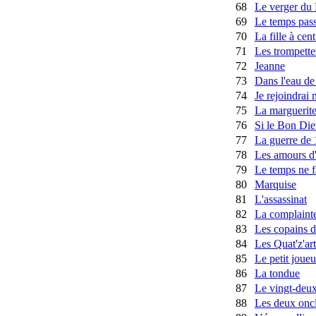
68
Le verger du
69
Le temps pas
70
La fille à cen
71
Les trompett
72
Jeanne
73
Dans l'eau de 
74
Je rejoindrai 
75
La marguerit
76
Si le Bon Die
77
La guerre de
78
Les amours d
79
Le temps ne fai
80
Marquise
81
L'assassinat
82
La complainte 
83
Les copains d
84
Les Quat'z'art
85
Le petit joueu
86
La tondue
87
Le vingt-deu
88
Les deux onc