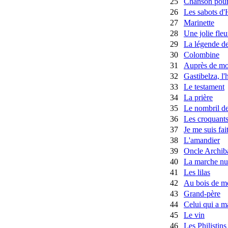
25
Chanson pour
26
Les sabots d'
27
Marinette
28
Une jolie fleu
29
La légende de
30
Colombine
31
Auprès de mo
32
Gastibelza, l
33
Le testament
34
La prière
35
Le nombril d
36
Les croquant
37
Je me suis fait
38
L'amandier
39
Oncle Archib
40
La marche nu
41
Les lilas
42
Au bois de m
43
Grand-père
44
Celui qui a m
45
Le vin
46
Les Philistins