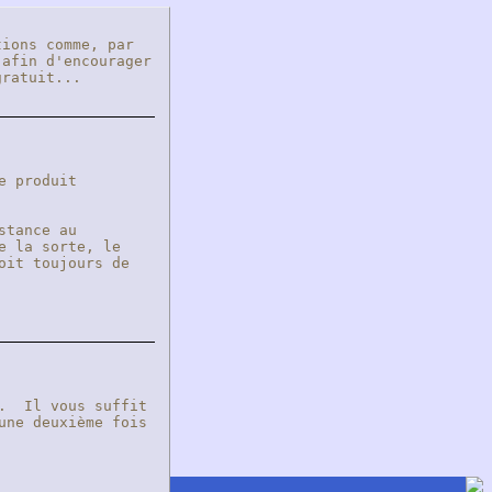
ions comme, par
 afin d'encourager
 gratuit...
e produit
stance au
e la sorte, le
oit toujours de
t. Il vous suffit
une deuxième fois