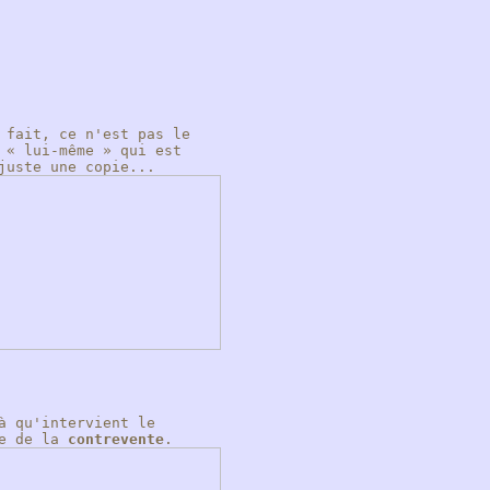
 fait, ce n'est pas le
 « lui-même » qui est
juste une copie...
à qu'intervient le
pe de la
contrevente
.