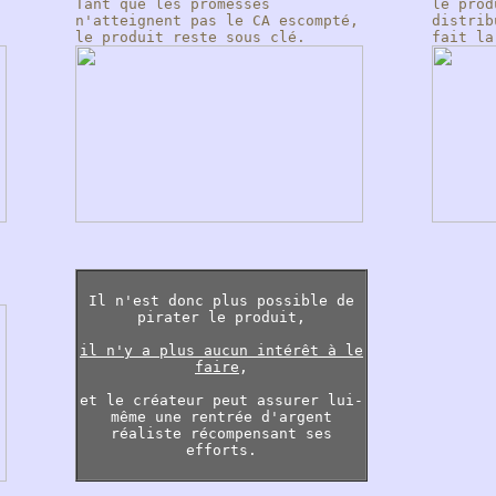
Tant que les promesses
le prod
n'atteignent pas le CA escompté,
distrib
le produit reste sous clé.
fait la
Il n'est donc plus possible de
pirater le produit,
il n'y a plus aucun intérêt à le
faire
,
et le créateur peut assurer lui-
même une rentrée d'argent
réaliste récompensant ses
efforts.