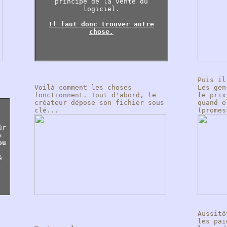
principe de la vente du
logiciel.
Il faut donc trouver autre
chose.
Puis il
Voilà comment les choses
Les gen
fonctionnent. Tout d'abord, le
le prix
créateur dépose son fichier sous
quand e
clé...
(promes
ûr
s
ou
é
Aussitô
les pai