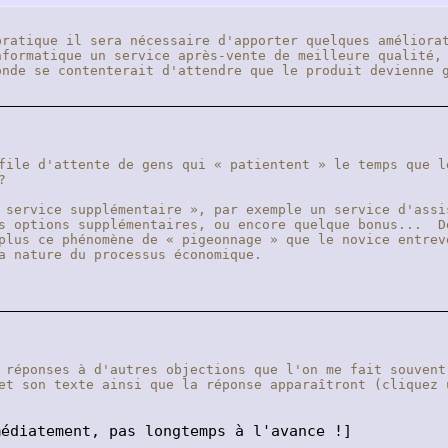
atique il sera nécessaire d'apporter quelques améliorat
nformatique un service après-vente de meilleure qualité,
monde se contenterait d'attendre que le produit devienne
file d'attente de gens qui « patientent » le temps que l
t ?
 service supplémentaire », par exemple un service d'assi
es options supplémentaires, ou encore quelque bonus... D
plus ce phénomène de « pigeonnage » que le novice entrev
a nature du processus économique.
 réponses à d'autres objections que l'on me fait souven
et son texte ainsi que la réponse apparaîtront (cliquez 
édiatement, pas longtemps à l'avance !]