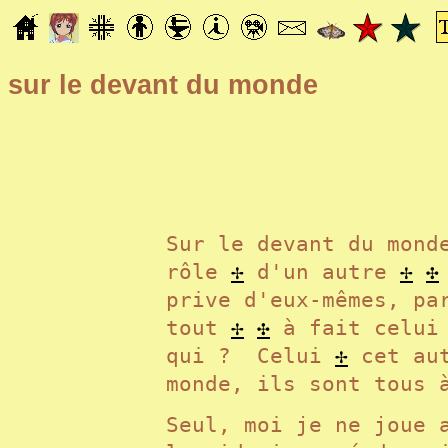
sur le devant du monde
Sur le devant du mond
rôle
✢
d'un autre
✢
✣
prive d'eux-mêmes, pa
tout
✢
✣
à fait celui
qui ? Celui
✢
cet au
monde, ils sont tous 
Seul, moi je ne joue 