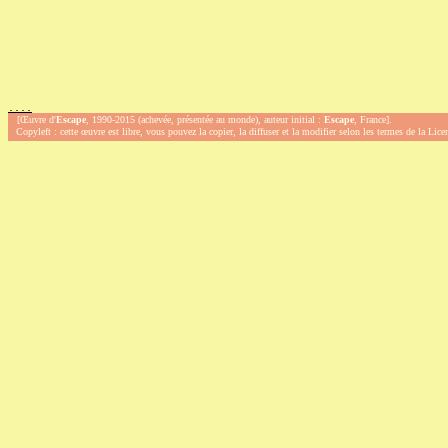
.
.
.
.
[Œuvre d'
Escape
, 1990-2015 (achevée, présentée au monde), auteur initial :
Escape
, France].
Copyleft : cette œuvre est libre, vous pouvez la copier, la diffuser et la modifier selon les termes de la Lic