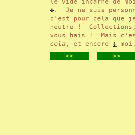
le vide incarné de mo
✤
. Je ne suis perso
c'est pour cela que j
neutre ! Collections,
vous hais ! Mais c'es
cela
, et encore
✢
moi.
<<
>