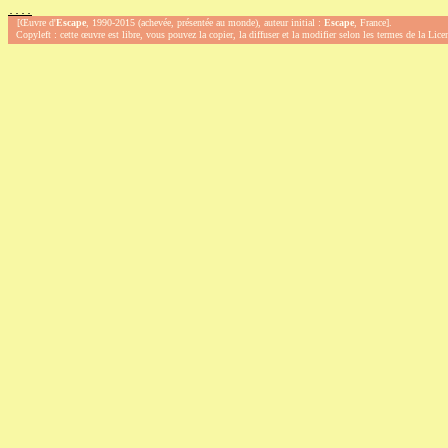
.
.
.
.
[Œuvre d'
Escape
, 1990-2015 (achevée, présentée au monde), auteur initial :
Escape
, France].
Copyleft : cette œuvre est libre, vous pouvez la copier, la diffuser et la modifier selon les termes de la Lic